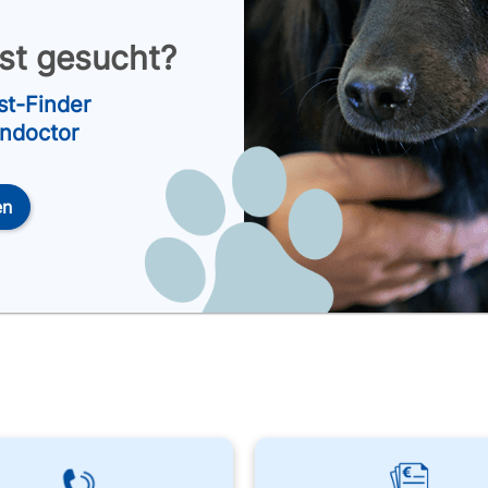
nst gesucht?
st-Finder
endoctor
en