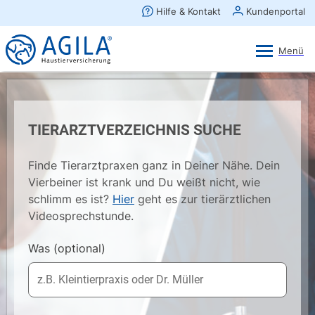
AGILA Kunden-App
Ansehen
×
AGILA Haustierversicherung AG
Gratis - Im Play Store laden
TIERARZTVERZEICHNIS SUCHE
Finde Tierarztpraxen ganz in Deiner Nähe. Dein
Vierbeiner ist krank und Du weißt nicht, wie
schlimm es ist?
Hier
geht es zur tierärztlichen
Videosprechstunde.
Was
(optional)