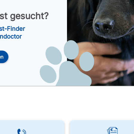
nst gesucht?
st-Finder
endoctor
en