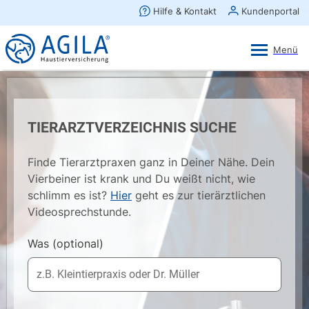
AGILA Kunden-App
Ansehen
×
AGILA Haustierversicherung AG
Gratis - Im Play Store laden
TIERARZTVERZEICHNIS SUCHE
Finde Tierarztpraxen ganz in Deiner Nähe. Dein
Vierbeiner ist krank und Du weißt nicht, wie
schlimm es ist?
Hier
geht es zur tierärztlichen
Videosprechstunde.
Was
(optional)