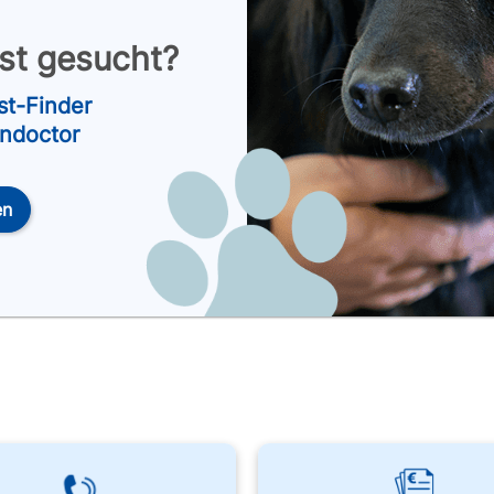
nst gesucht?
st-Finder
endoctor
en