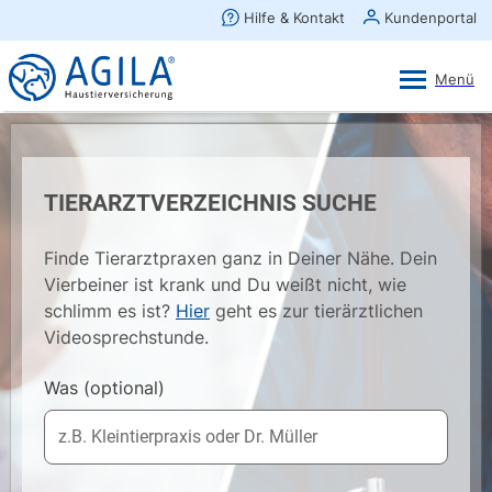
AGILA Kunden-App
Ansehen
×
AGILA Haustierversicherung AG
Gratis - Im Play Store laden
TIERARZTVERZEICHNIS SUCHE
Finde Tierarztpraxen ganz in Deiner Nähe. Dein
Vierbeiner ist krank und Du weißt nicht, wie
schlimm es ist?
Hier
geht es zur tierärztlichen
Videosprechstunde.
Was
(optional)