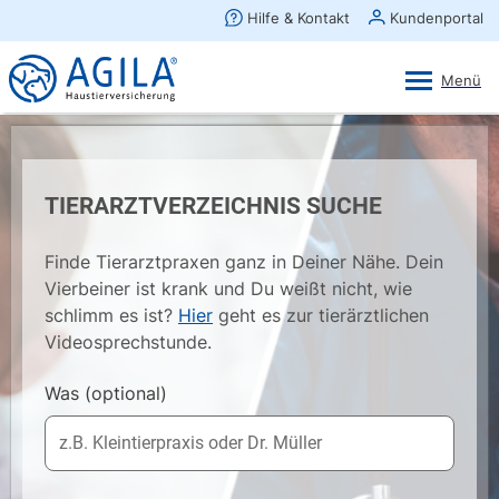
AGILA Kunden-App
Ansehen
×
AGILA Haustierversicherung AG
Gratis - Im Play Store laden
TIERARZTVERZEICHNIS SUCHE
Finde Tierarztpraxen ganz in Deiner Nähe. Dein
Vierbeiner ist krank und Du weißt nicht, wie
schlimm es ist?
Hier
geht es zur tierärztlichen
Videosprechstunde.
Was
(optional)