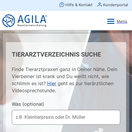
AGILA Kunden-App
Ansehen
×
AGILA Haustierversicherung AG
Gratis - Im Play Store laden
TIERARZTVERZEICHNIS SUCHE
Finde Tierarztpraxen ganz in Deiner Nähe. Dein
Vierbeiner ist krank und Du weißt nicht, wie
schlimm es ist?
Hier
geht es zur tierärztlichen
Videosprechstunde.
Was
(optional)