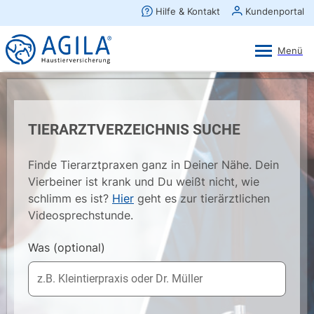
AGILA Kunden-App
Ansehen
×
AGILA Haustierversicherung AG
Gratis - Im Play Store laden
TIERARZTVERZEICHNIS SUCHE
Finde Tierarztpraxen ganz in Deiner Nähe. Dein
Vierbeiner ist krank und Du weißt nicht, wie
schlimm es ist?
Hier
geht es zur tierärztlichen
Videosprechstunde.
Was
(optional)