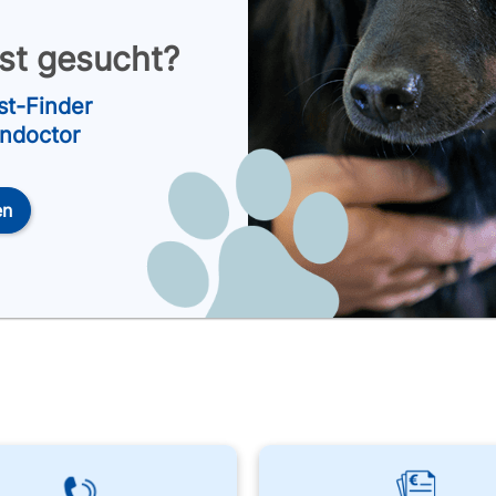
nst gesucht?
st-Finder
endoctor
en