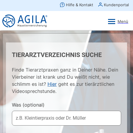
AGILA Kunden-App
Ansehen
×
AGILA Haustierversicherung AG
Gratis - Im Play Store laden
TIERARZTVERZEICHNIS SUCHE
Finde Tierarztpraxen ganz in Deiner Nähe. Dein
Vierbeiner ist krank und Du weißt nicht, wie
schlimm es ist?
Hier
geht es zur tierärztlichen
Videosprechstunde.
Was
(optional)