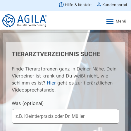
AGILA Kunden-App
Ansehen
×
AGILA Haustierversicherung AG
Gratis - Im Play Store laden
TIERARZTVERZEICHNIS SUCHE
Finde Tierarztpraxen ganz in Deiner Nähe. Dein
Vierbeiner ist krank und Du weißt nicht, wie
schlimm es ist?
Hier
geht es zur tierärztlichen
Videosprechstunde.
Was
(optional)