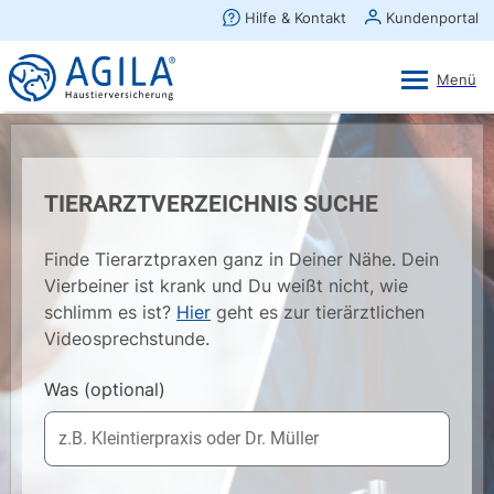
AGILA Kunden-App
Ansehen
×
AGILA Haustierversicherung AG
Gratis - Im Play Store laden
TIERARZTVERZEICHNIS SUCHE
Finde Tierarztpraxen ganz in Deiner Nähe. Dein
Vierbeiner ist krank und Du weißt nicht, wie
schlimm es ist?
Hier
geht es zur tierärztlichen
Videosprechstunde.
Was
(optional)