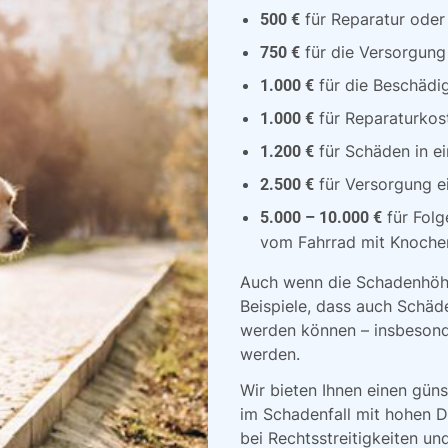
für Reparatur oder 
500 €
für die Versorgung
750 €
für die Beschädi
1.000 €
für Reparaturkost
1.000 €
für Schäden in e
1.200 €
für Versorgung e
2.500 €
für Folg
5.000 – 10.000 €
vom Fahrrad mit Knoche
Auch wenn die Schadenhöhe 
Beispiele, dass auch Schäde
werden können – insbesond
werden.
Wir bieten Ihnen einen güns
im Schadenfall mit hohen 
bei Rechtsstreitigkeiten u