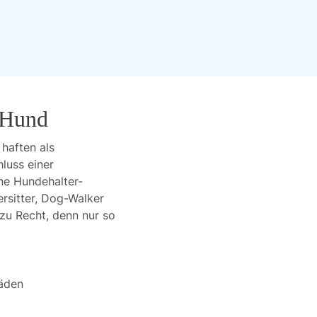
n Hund
haften als
luss einer
ine Hundehalter-
rsitter, Dog-Walker
 zu Recht, denn nur so
äden