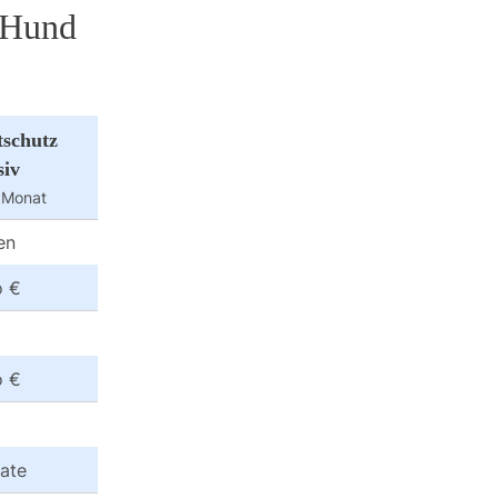
n Hund
tschutz
siv
 Monat
en
o €
o €
ate