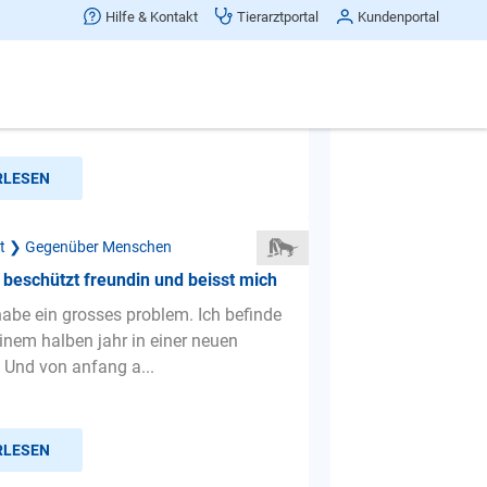
et keinen Besuch und ist manchmal
Hilfe & Kontakt
Tierarztportal
Kundenportal
nbar
hole mal etwas weiter aus, damit die
 meines Hundes etwas deutlicher
aben ihn aus de...
RLESEN
ät ❯ Gegenüber Menschen
beschützt freundin und beisst mich
habe ein grosses problem. Ich befinde
einem halben jahr in einer neuen
 Und von anfang a...
RLESEN