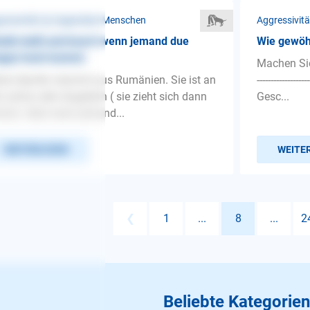
ressivität ❯ Gegenüber Menschen
Aggressivit
din bellt und knurrt wenn jemand due
Wie gewöh
eppe hoch kommt.
Machen Sie 
ne Hpndin stammt aus Rumänien. Sie ist an
--------------
h schon sehr ängstlich ( sie zieht sich dann
Gesc...
ück). Aber wenn jemand...
WEITERLESEN
WEITE
❮
1
...
8
...
2
Beliebte Kategorien