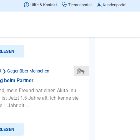
von Joggern
Hilfe & Kontakt
Tierarztportal
Kundenportal
gehen kommen oft plötzlich von
ger vorbeigejoggt und unser Hund -
ihn an der Leine habe -...
RLESEN
ät ❯ Gegenüber Menschen
ig beim Partner
d, mein Freund hat einen Akita inu.
ist Jetzt 1,5 Jahre alt. Ich kenne sie
 1 Jahr alt ...
RLESEN