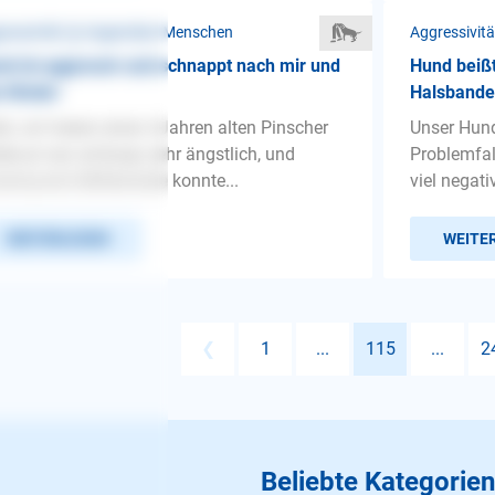
ressivität ❯ Gegenüber Menschen
Aggressivit
d ist aggressiv und schnappt nach mir und
Hund beißt
 Kinder
Halsbande
lo, wir haben einen 4Jahren alten Pinscher
Unser Hund
en,er war anfangs sehr ängstlich, und
Problemfall
strauisch.Mittlerweile konnte...
viel negativ
WEITERLESEN
WEITE
❮
1
...
115
...
2
Beliebte Kategorien