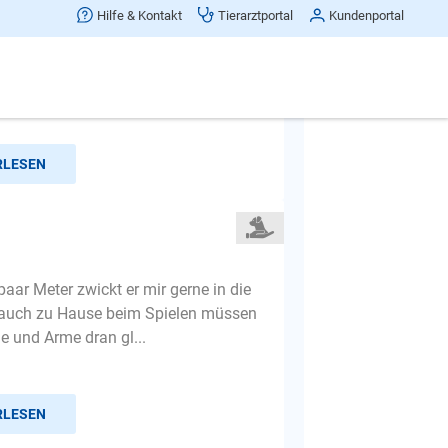
Hilfe & Kontakt
Tierarztportal
Kundenportal
 Hund ist jetzt 6 monate alt und
 immer noch.besonders in Hände
was können wir tun?
RLESEN
paar Meter zwickt er mir gerne in die
 auch zu Hause beim Spielen müssen
 und Arme dran gl...
RLESEN