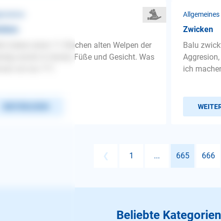
gemeines
Allgemeines
icken
Zwicken
lo haben einen 11 Wochen alten Welpen der
Balu zwick
ndig zwickt in hände, Füße und Gesicht. Was
Aggresion,
nen wir tun ???,
ich machen,
WEITERLESEN
WEITE
❮
1
...
665
666
Beliebte Kategorien