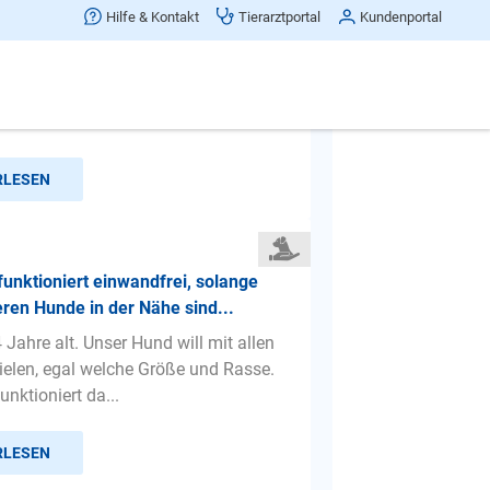
t auf Gassigehen
Hilfe & Kontakt
Tierarztportal
Kundenportal
hat meine Hundin keine Lust Gassi
Dann versteckt sie sich unter dem
nd kommt nicht, wenn ic...
RLESEN
funktioniert einwandfrei, solange
ren Hunde in der Nähe sind...
4 Jahre alt. Unser Hund will mit allen
elen, egal welche Größe und Rasse.
unktioniert da...
RLESEN