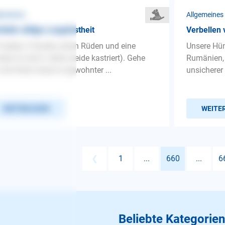
gemeines
Allgemeines
tielle völlige Losgelöstheit
Verbellen
 haben 2 Dackel, einen Rüden und eine
Unsere Hün
din (2 und 4 Jahre, beide kastriert). Gehe
Rumänien, 
 mit ihnen Gassi in gewohnter ...
unsicherer 
WEITERLESEN
WEITE
❮
1
...
660
...
6
Beliebte Kategorien