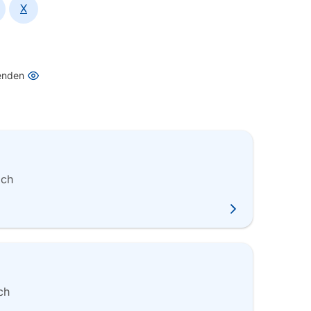
X
enden
ich
ch