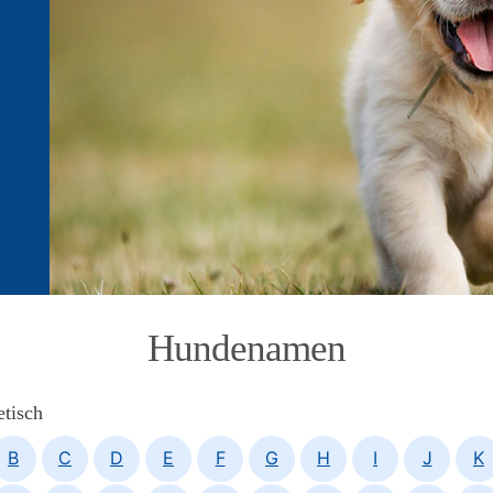
Hundenamen
tisch
B
C
D
E
F
G
H
I
J
K