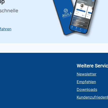
pp
schnelle
fahren