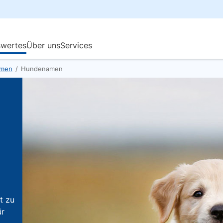
amen
/
Hundenamen
t zu
ür