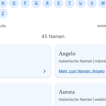
N
O
P
Q
R
S
T
U
V
W
Z
cht
einbl
45 Namen
Angelo
italienische Namen
männl
Mehr zum Namen: Angelo
Aurora
italienische Namen
weibli